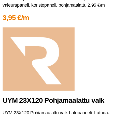
valeu­ra­pa­ne­li, koris­te­pa­ne­li, poh­ja­maa­lat­tu 2,95 €/m
3,95 €/m
UYM 23X120 Poh­ja­maa­lat­tu valk
UYM 23X120 Poh­ja­maa­lat­tu valk Lato­pa­nee­li, Lato­pa­