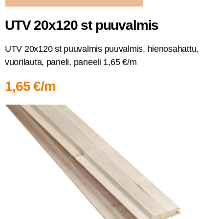
UTV 20x120 st puuvalmis
UTV 20x120 st puu­val­mis puu­val­mis, hien­osa­hat­tu,
vuo­ri­lau­ta, pane­li, panee­li 1,65 €/m
1,65 €/m