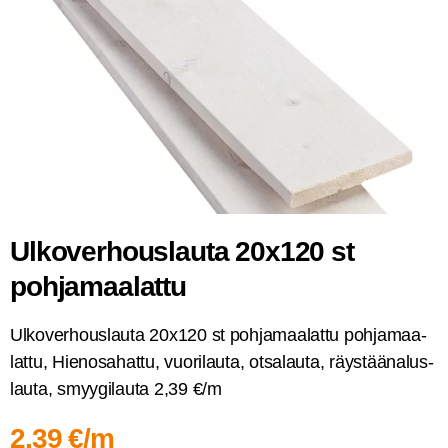
Ulko­ver­hous­lau­ta 20x120 st
pohjamaalattu
Ulko­ver­hous­lau­ta 20x120 st poh­ja­maa­lat­tu poh­ja­maa­
lat­tu, Hien­osa­hat­tu, vuo­ri­lau­ta, otsa­lau­ta, räys­tää­na­lus­
lau­ta, smyy­gi­lau­ta 2,39 €/m
2,39 €/m