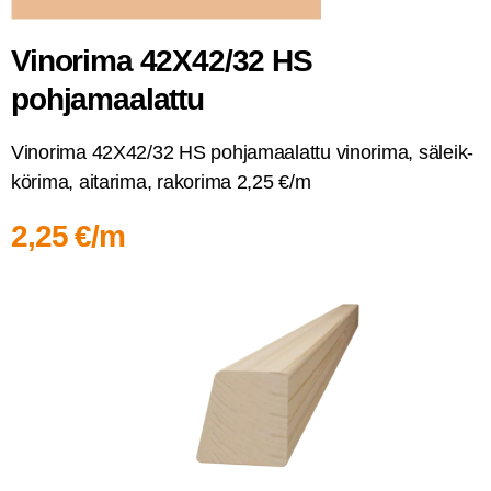
Vino­ri­ma 42X42/32 HS
pohjamaalattu
Vino­ri­ma 42X42/32 HS poh­ja­maa­lat­tu vino­ri­ma, säleik­
kö­ri­ma, aita­ri­ma, rako­ri­ma 2,25 €/m
2,25 €/m