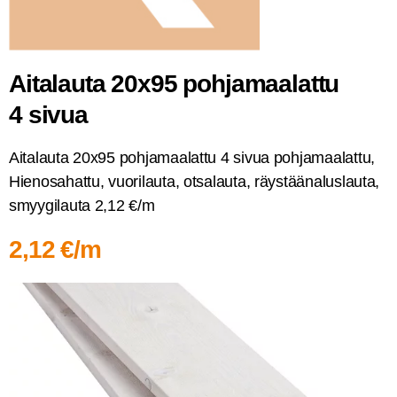
Aita­lau­ta 20x95 poh­ja­maa­lat­tu
4 sivua
Aita­lau­ta 20x95 poh­ja­maa­lat­tu 4 sivua poh­ja­maa­lat­tu,
Hien­osa­hat­tu, vuo­ri­lau­ta, otsa­lau­ta, räys­tää­na­lus­lau­ta,
smyy­gi­lau­ta 2,12 €/m
2,12 €/m