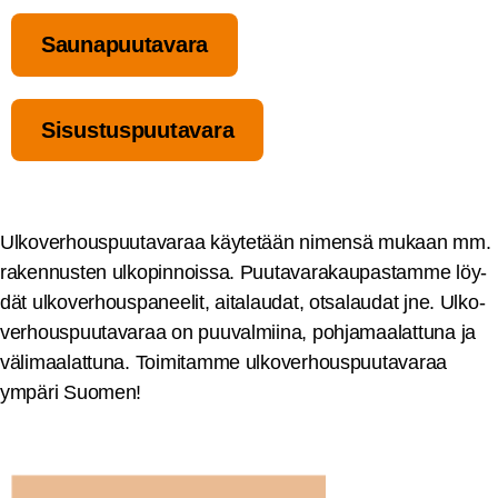
Sau­na­puu­ta­va­ra
Sisus­tus­puu­ta­va­ra
Ulko­ver­hous­puu­ta­va­raa käy­te­tään nimen­sä mukaan mm.
raken­nus­ten ulko­pin­nois­sa. Puu­ta­va­ra­kau­pas­tam­me löy­
dät ulko­ver­hous­pa­nee­lit, aita­lau­dat, otsa­lau­dat jne. Ulko­
ver­hous­puu­ta­va­raa on puu­val­mii­na, poh­ja­maa­lat­tu­na ja
väli­maa­lat­tu­na. Toi­mi­tam­me ulko­ver­hous­puu­ta­va­raa
ympä­ri Suomen!