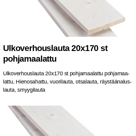
Ulko­ver­hous­lau­ta 20x170 st
pohjamaalattu
Ulko­ver­hous­lau­ta 20x170 st poh­ja­maa­lat­tu poh­ja­maa­
lat­tu, Hien­osa­hat­tu, vuo­ri­lau­ta, otsa­lau­ta, räys­tää­na­lus­
lau­ta, smyygilauta