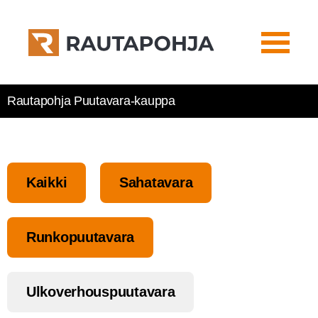
Rautapohja Puutavara-kauppa
Kaik­ki
Saha­ta­va­ra
Run­ko­puu­ta­va­ra
Ulko­ver­hous­puu­ta­va­ra