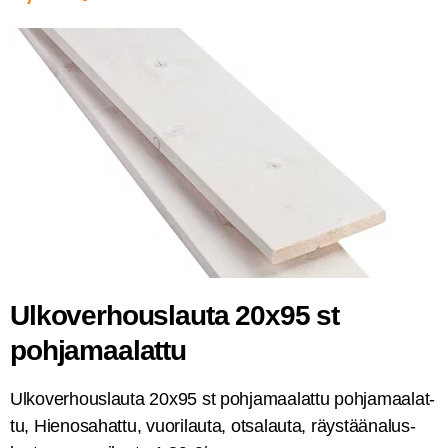
Ulko­ver­hous­lau­ta 20x95 st
pohjamaalattu
Ulko­ver­hous­lau­ta 20x95 st poh­ja­maa­lat­tu poh­ja­maa­lat­
tu, Hien­osa­hat­tu, vuo­ri­lau­ta, otsa­lau­ta, räys­tää­na­lus­