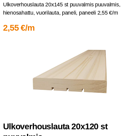
Ulko­ver­hous­lau­ta 20x145 st puu­val­mis puu­val­mis,
hien­osa­hat­tu, vuo­ri­lau­ta, pane­li, panee­li 2,55 €/m
2,55 €/m
Ulko­ver­hous­lau­ta 20x120 st