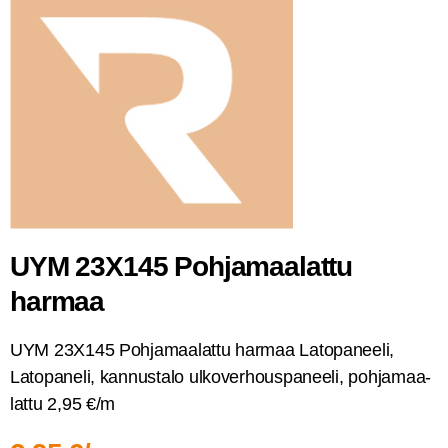
UYM 23X145 Poh­ja­maa­lat­tu
harmaa
UYM 23X145 Poh­ja­maa­lat­tu har­maa Lato­pa­nee­li,
Lato­pa­ne­li, kan­nus­ta­lo ulko­ver­hous­pa­nee­li, poh­ja­maa­
lat­tu 2,95 €/m