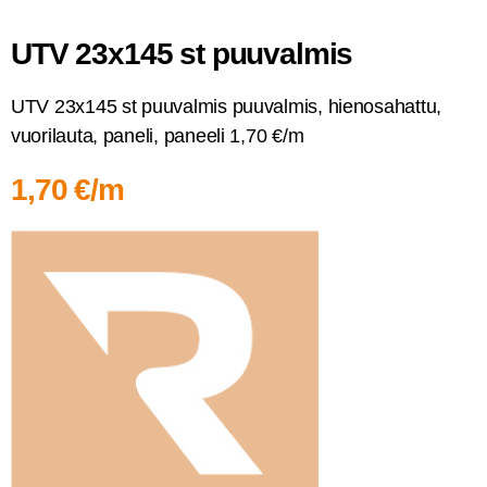
UTV 23x145 st puuvalmis
UTV 23x145 st puu­val­mis puu­val­mis, hien­osa­hat­tu,
vuo­ri­lau­ta, pane­li, panee­li 1,70 €/m
1,70 €/m