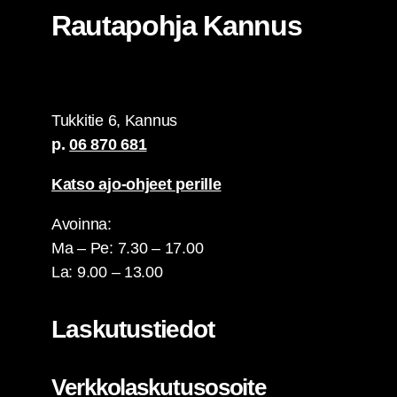
Rau­ta­poh­ja Kannus
Tuk­ki­tie 6, Kan­nus
p.
06 870 681
Kat­so ajo-ohjeet perille
Avoin­na:
Ma – Pe: 7.30 – 17.00
La: 9.00 – 13.00
Las­ku­tus­tie­dot
Verk­ko­las­ku­tuso­soi­te