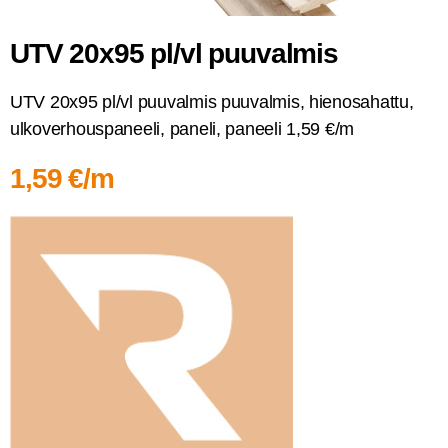
UTV 20x95 pl/vl puuvalmis
UTV 20x95 pl/vl puu­val­mis puu­val­mis, hien­osa­hat­tu,
ulko­ver­hous­pa­nee­li, pane­li, panee­li 1,59 €/m
1,59 €/m