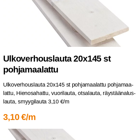
Ulko­ver­hous­lau­ta 20x145 st
pohjamaalattu
Ulko­ver­hous­lau­ta 20x145 st poh­ja­maa­lat­tu poh­ja­maa­
lat­tu, Hien­osa­hat­tu, vuo­ri­lau­ta, otsa­lau­ta, räys­tää­na­lus­
lau­ta, smyy­gi­lau­ta 3,10 €/m
3,10 €/m