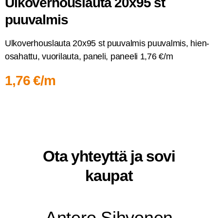
Ulko­ver­hous­lau­ta 20x95 st
puuvalmis
Ulko­ver­hous­lau­ta 20x95 st puu­val­mis puu­val­mis, hien­
osa­hat­tu, vuo­ri­lau­ta, pane­li, panee­li 1,76 €/m
1,76 €/m
Ota yhteyt­tä ja sovi
kaupat
Ante­ro Sihvonen