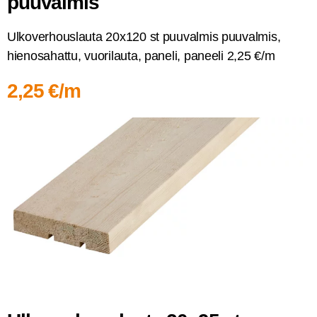
puuvalmis
Ulko­ver­hous­lau­ta 20x120 st puu­val­mis puu­val­mis,
hien­osa­hat­tu, vuo­ri­lau­ta, pane­li, panee­li 2,25 €/m
2,25 €/m