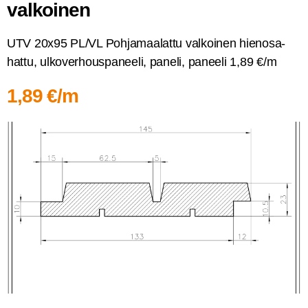
valkoinen
UTV 20x95 PL/VL Poh­ja­maa­lat­tu val­koi­nen hien­osa­
hat­tu, ulko­ver­hous­pa­nee­li, pane­li, panee­li 1,89 €/m
1,89 €/m