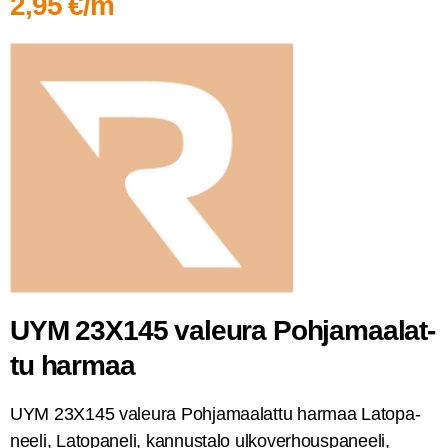
2,95 €/m
UYM 23X145 valeu­ra Poh­ja­maa­lat­
tu harmaa
UYM 23X145 valeu­ra Poh­ja­maa­lat­tu har­maa Lato­pa­
nee­li, Lato­pa­ne­li, kan­nus­ta­lo ulko­ver­hous­pa­nee­li,