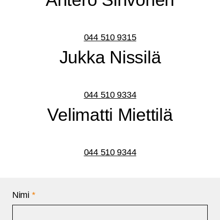
044 510 9315
Juk­ka Nissilä
044 510 9334
Veli­mat­ti Miettilä
044 510 9344
Nimi
*