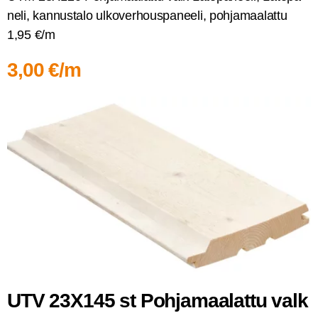
ne­li, kan­nus­ta­lo ulko­ver­hous­pa­nee­li, poh­ja­maa­lat­tu
1,95 €/m
3,00 €/m
UTV 23X145 st Poh­ja­maa­lat­tu valk