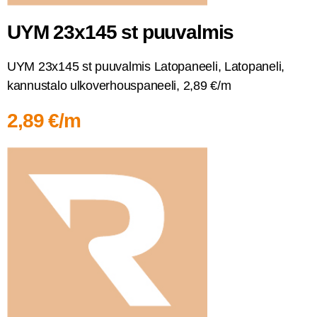
UYM 23x145 st puuvalmis
UYM 23x145 st puu­val­mis Lato­pa­nee­li, Lato­pa­ne­li,
kan­nus­ta­lo ulko­ver­hous­pa­nee­li, 2,89 €/m
2,89 €/m