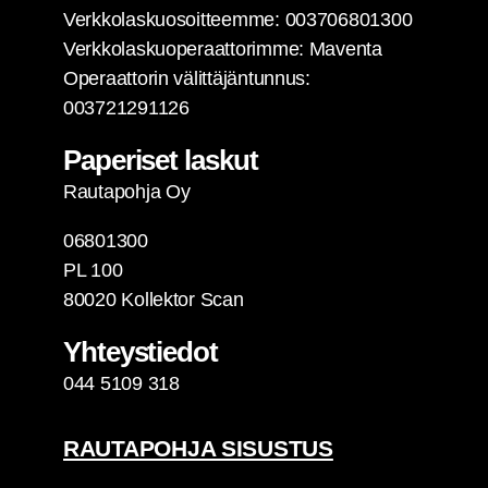
Verk­ko­las­kuo­soit­teem­me: 003706801300
Verk­ko­las­kuo­pe­raat­to­rim­me: Maven­ta
Ope­raat­to­rin välit­tä­jän­tun­nus:
003721291126
Pape­ri­set laskut
Rau­ta­poh­ja Oy
06801300
PL 100
80020 Kol­lek­tor Scan
Yhteys­tie­dot
044 5109 318
RAU­TA­POH­JA SISUSTUS