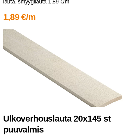
lau­ta, smyy­gi­lau­ta 1,89 €/m
1,89 €/m
Ulko­ver­hous­lau­ta 20x145 st
puuvalmis