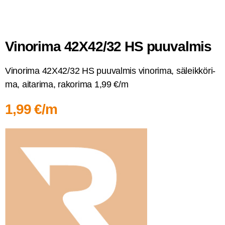
Vino­ri­ma 42X42/32 HS puuvalmis
Vino­ri­ma 42X42/32 HS puu­val­mis vino­ri­ma, säleik­kö­ri­
ma, aita­ri­ma, rako­ri­ma 1,99 €/m
1,99 €/m