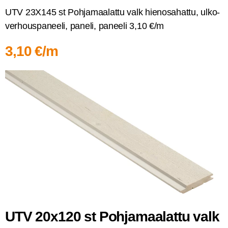
UTV 23X145 st Poh­ja­maa­lat­tu valk hien­osa­hat­tu, ulko­
ver­hous­pa­nee­li, pane­li, panee­li 3,10 €/m
3,10 €/m
UTV 20x120 st Poh­ja­maa­lat­tu valk