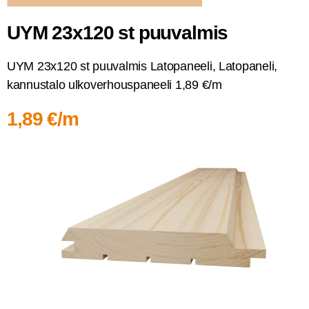
UYM 23x120 st puuvalmis
UYM 23x120 st puu­val­mis Lato­pa­nee­li, Lato­pa­ne­li,
kan­nus­ta­lo ulko­ver­hous­pa­nee­li 1,89 €/m
1,89 €/m