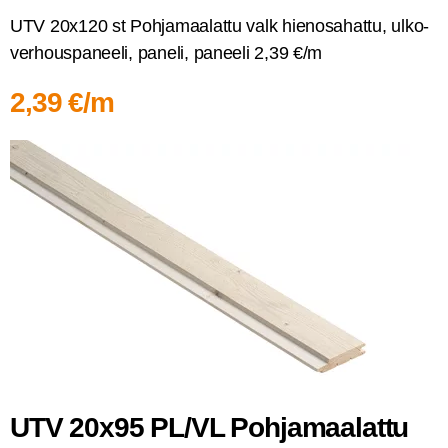
UTV 20x120 st Poh­ja­maa­lat­tu valk hien­osa­hat­tu, ulko­
ver­hous­pa­nee­li, pane­li, panee­li 2,39 €/m
2,39 €/m
UTV 20x95 PL/VL Poh­ja­maa­lat­tu