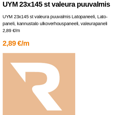
UYM 23x145 st valeu­ra puuvalmis
UYM 23x145 st valeu­ra puu­val­mis Lato­pa­nee­li, Lato­
pa­ne­li, kan­nus­ta­lo ulko­ver­hous­pa­nee­li, valeu­ra­pa­ne­li
2,89 €/m
2,89 €/m