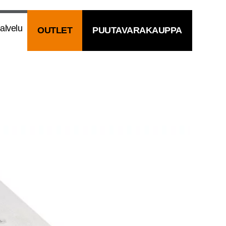
al­ve­lu
OUT­LET
PUU­TA­VA­RA­KAUP­PA