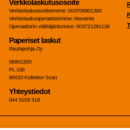
Verk­ko­las­ku­tuso­soi­te
Verk­ko­las­kuo­soit­teem­me: 003706801300
P
Verk­ko­las­kuo­pe­raat­to­rim­me: Maven­ta
T
Ope­raat­to­rin välit­tä­jän­tun­nus: 003721291126
Pape­ri­set laskut
Rau­ta­poh­ja Oy
06801300
PL 100
80020 Kol­lek­tor Scan
Yhteys­tie­dot
044 5109 318