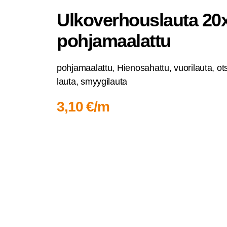
Ulko­ver­hous­lau­ta 20
pohjamaalattu
poh­ja­maa­lat­tu, Hien­osa­hat­tu, vuo­ri­lau­ta, ot
lau­ta, smyygilauta
3,10 €/m