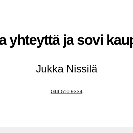
a yhteyt­tä ja sovi kau
Juk­ka Nissilä
044 510 9334