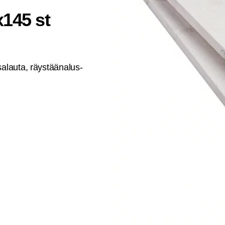
x145 st
sa­lau­ta, räys­tää­na­lus­