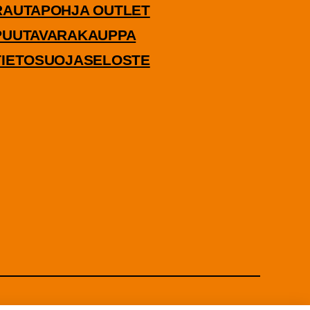
RAU­TA­POH­JA OUTLET
UU­TA­VA­RA­KAUP­PA
IE­TO­SUO­JA­SE­LOS­TE