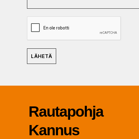
Rau­ta­poh­ja
Kannus