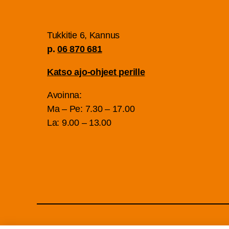
Tuk­ki­tie 6, Kan­nus
p.
06 870 681
Kat­so ajo-ohjeet perille
Avoin­na:
Ma – Pe: 7.30 – 17.00
La: 9.00 – 13.00