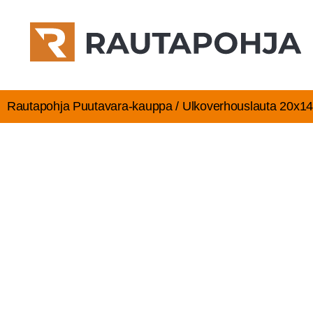
Rautapohja Puutavara-kauppa / Ulko­ver­hous­lau­ta 20x1