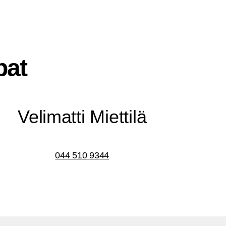
pat
Veli­mat­ti Miettilä
044 510 9344