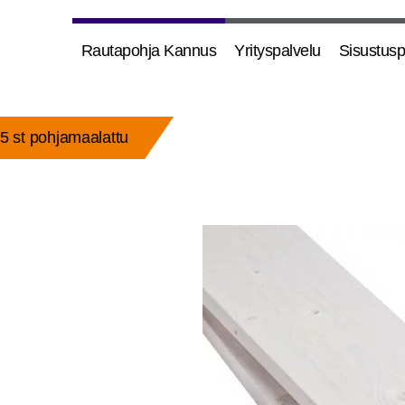
Rau­ta­poh­ja Kannus
Yri­tys­pal­ve­lu
Sisus­tus­p
45 st pohjamaalattu