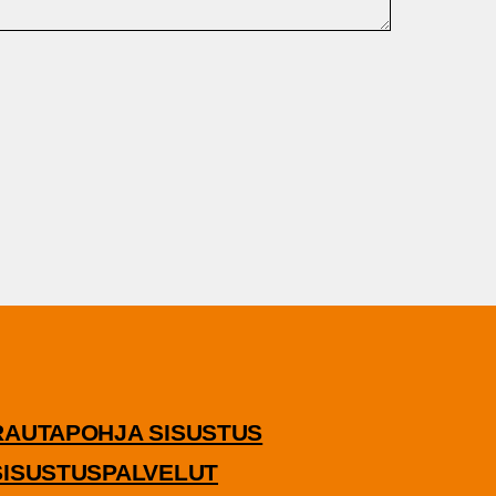
RAU­TA­POH­JA SISUSTUS
ISUS­TUS­PAL­VE­LUT