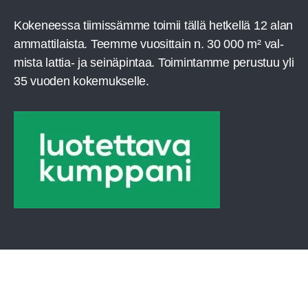
Koke­nees­sa tii­mis­säm­me toi­mii täl­lä het­kel­lä 12 alan
ammat­ti­lais­ta. Teem­me vuo­sit­tain n. 30 000 m² val­
mis­ta lat­tia- ja sei­nä­pin­taa. Toi­min­tam­me perus­tuu yli
35 vuo­den kokemukselle.