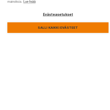
mainoksia.
Lue lisää
Evästeasetukset
Yritys
SALLI KAIKKI EVÄSTEET
Puhelin
*
Sähköposti
*
Viesti