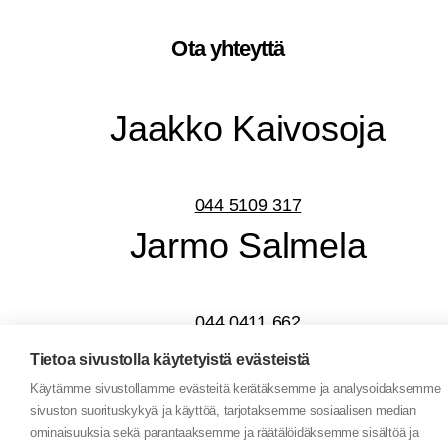
Ota yhteyt­tä
Jaak­ko Kaivosoja
044 5109 317
Jar­mo Salmela
044 0411 662
Tietoa sivustolla käytetyistä evästeistä
Käytämme sivustollamme evästeitä kerätäksemme ja analysoidaksemme
sivuston suorituskykyä ja käyttöä, tarjotaksemme sosiaalisen median
Nimi
*
ominaisuuksia sekä parantaaksemme ja räätälöidäksemme sisältöä ja