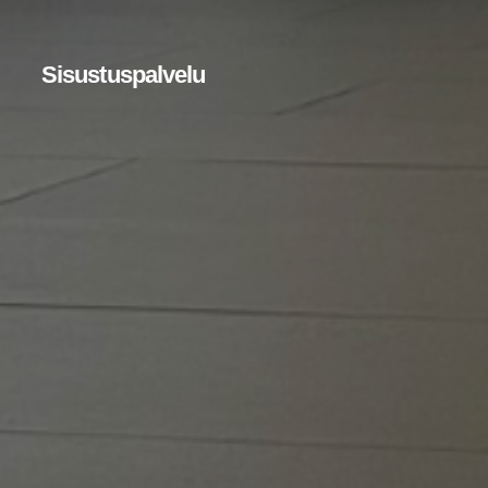
Sisus­tus­pal­ve­lu