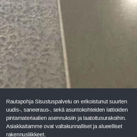
Rau­ta­poh­ja Sisus­tus­pal­ve­lu on eri­kois­tu­nut suur­ten
uudis‑, saneeraus‑, sekä asun­to­koh­tei­den lat­tioi­den
pin­ta­ma­te­ri­aa­lien asen­nuk­siin ja laa­toi­tusu­ra­koi­hin.
Asiak­kai­tam­me ovat val­ta­kun­nal­li­set ja alu­eel­li­set
rakennusliikkeet.