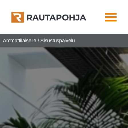
Ammattilaiselle / Sisus­tus­pal­ve­lu