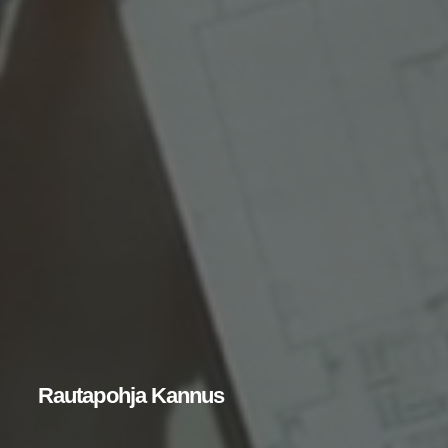
Rau­ta­poh­ja Kannus