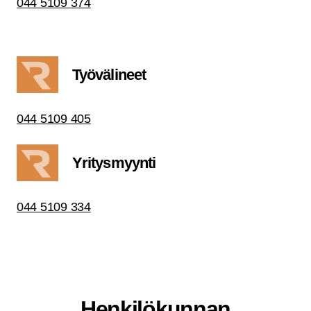
044 5109 374
Työ­vä­li­neet
044 5109 405
Yri­tys­myyn­ti
044 5109 334
Hen­ki­lö­kun­nan