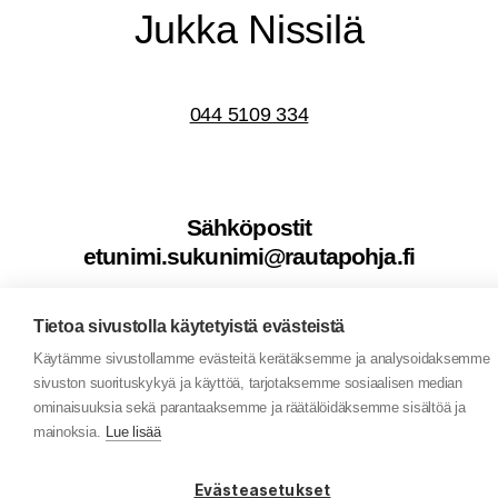
Juk­ka Nissilä
044 5109 334
Säh­kö­pos­tit
etunimi.sukunimi@rautapohja.fi
Tietoa sivustolla käytetyistä evästeistä
Käytämme sivustollamme evästeitä kerätäksemme ja analysoidaksemme
sivuston suorituskykyä ja käyttöä, tarjotaksemme sosiaalisen median
ominaisuuksia sekä parantaaksemme ja räätälöidäksemme sisältöä ja
mainoksia.
Lue lisää
Evästeasetukset