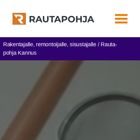
Rakentajalle, remontoijalle, sisustajalle / Rau­ta­
poh­ja Kannus