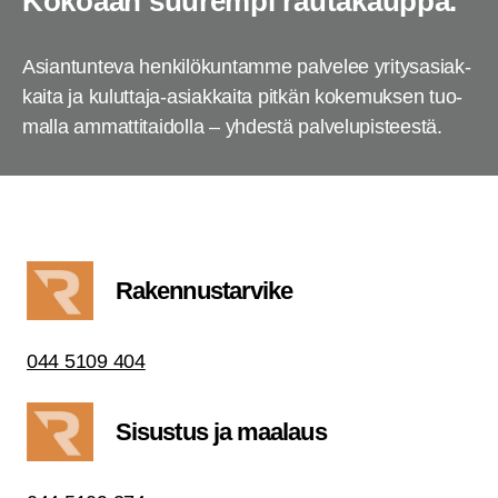
Koko­aan suu­rem­pi rautakauppa.
Asian­tun­te­va hen­ki­lö­kun­tam­me pal­ve­lee yri­tys­asiak­
kai­ta ja kulut­ta­ja-asiak­kai­ta pit­kän koke­muk­sen tuo­
mal­la ammat­ti­tai­dol­la – yhdes­tä palvelupisteestä.
Raken­nus­tar­vi­ke
044 5109 404
Sisus­tus ja maalaus