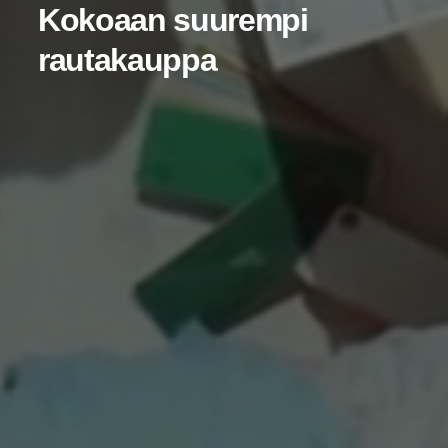
Koko­aan suu­rem­pi
rautakauppa