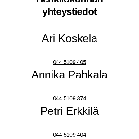
yhteystiedot
Ari Kos­ke­la
044 5109 405
Anni­ka Pahkala
044 5109 374
Pet­ri Erkkilä
044 5109 404