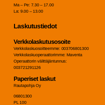
Ma – Pe: 7.30 – 17.00
La: 9.00 – 13.00
Las­ku­tus­tie­dot
Verk­ko­las­ku­tuso­soi­te
Verk­ko­las­kuo­soit­teem­me: 003706801300
Verk­ko­las­kuo­pe­raat­to­rim­me: Maven­ta
Ope­raat­to­rin välit­tä­jän­tun­nus:
003721291126
Pape­ri­set laskut
Rau­ta­poh­ja Oy
06801300
PL 100