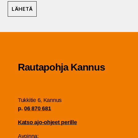
Rau­ta­poh­ja Kannus
Tuk­ki­tie 6, Kan­nus
p.
06 870 681
Kat­so ajo-ohjeet perille
Avoin­na: