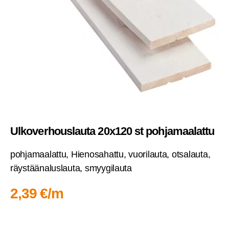
Ulko­ver­hous­lau­ta 20x120 st pohjamaalattu
poh­ja­maa­lat­tu, Hien­osa­hat­tu, vuo­ri­lau­ta, otsa­lau­ta,
räys­tää­na­lus­lau­ta, smyygilauta
2,39 €/m