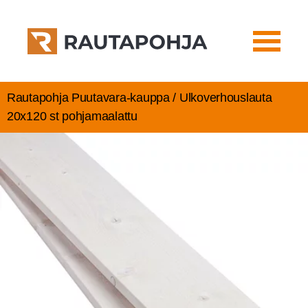
Rautapohja Puutavara-kauppa / Ulko­ver­hous­lau­ta
20x120 st pohjamaalattu