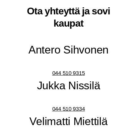
Ota yhteyt­tä ja sovi
kaupat
Ante­ro Sihvonen
044 510 9315
Juk­ka Nissilä
044 510 9334
Veli­mat­ti Miettilä