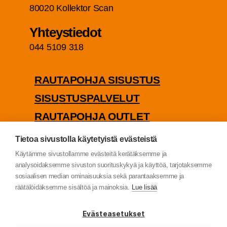
80020 Kol­lek­tor Scan
Yhteys­tie­dot
044 5109 318
RAU­TA­POH­JA SISUSTUS
SISUS­TUS­PAL­VE­LUT
RAU­TA­POH­JA OUTLET
PUU­TA­VA­RA­KAUP­PA
Tietoa sivustolla käytetyistä evästeistä
TIE­TO­SUO­JA­SE­LOS­TE
Käytämme sivustollamme evästeitä kerätäksemme ja
analysoidaksemme sivuston suorituskykyä ja käyttöä, tarjotaksemme
sosiaalisen median ominaisuuksia sekä parantaaksemme ja
räätälöidäksemme sisältöä ja mainoksia.
Lue lisää
© Rau­ta­poh­ja Oy (2022)
Evästeasetukset