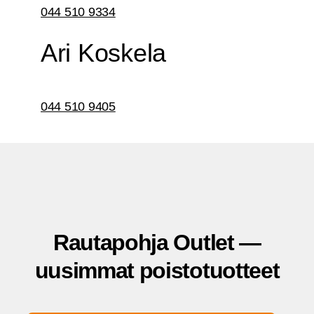
044 510 9334
Ari Kos­ke­la
044 510 9405
Rau­ta­poh­ja Out­let —
uusim­mat poistotuotteet