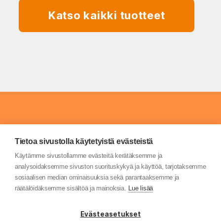
Kat­so kaik­ki tuotteet
Tietoa sivustolla käytetyistä evästeistä
Rau­ta­poh­ja Kannus
Käytämme sivustollamme evästeitä kerätäksemme ja
analysoidaksemme sivuston suorituskykyä ja käyttöä, tarjotaksemme
sosiaalisen median ominaisuuksia sekä parantaaksemme ja
räätälöidäksemme sisältöä ja mainoksia.
Lue lisää
Tuk­ki­tie 6, Kan­nus
p.
06 870 681
Evästeasetukset