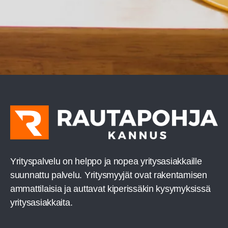
Yri­tys­pal­ve­lu on help­po ja nopea yri­tys­asiak­kail­le
suun­nat­tu pal­ve­lu. Yri­tys­myy­jät ovat raken­ta­mi­sen
ammat­ti­lai­sia ja aut­ta­vat kipe­ris­sä­kin kysy­myk­sis­sä
yritysasiakkaita.