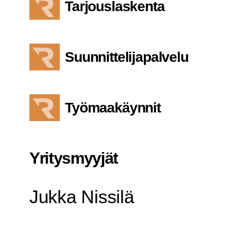
Tarjouslaskenta
Suunnittelijapalvelu
Työmaakäynnit
Yri­tys­myy­jät
Juk­ka Nissilä