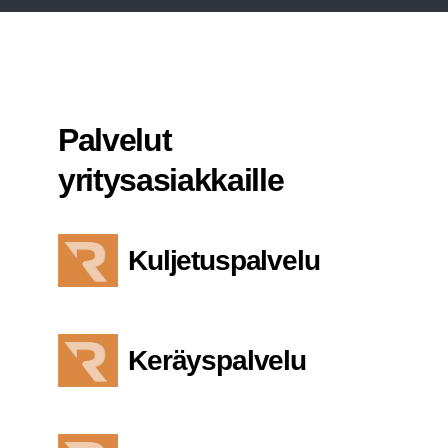
Pal­ve­lut
yritysasiakkaille
Kuljetuspalvelu
Keräyspalvelu