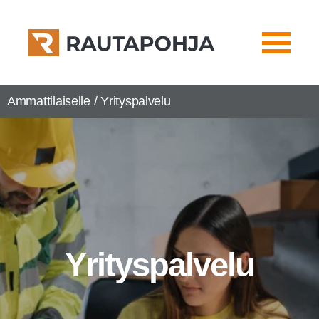
Ammattilaiselle / Yri­tys­pal­ve­lu
Yri­tys­pal­ve­lu