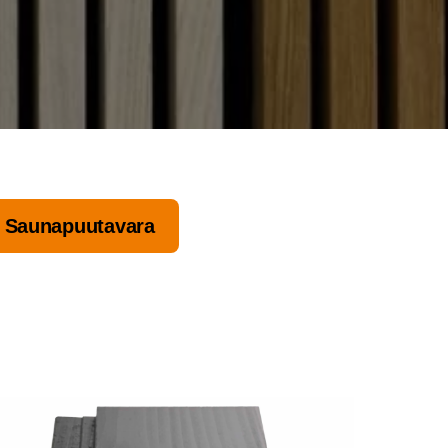
Sau­na­puu­ta­va­ra