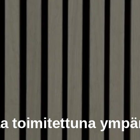
raa toi­mi­tet­tu­na ym