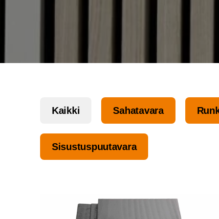
Kaik­ki
Saha­ta­va­ra
Run­k
Sisus­tus­puu­ta­va­ra