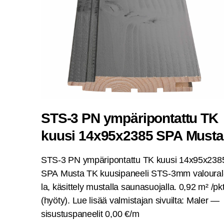
STS‑3 PN ympä­ri­pon­tat­tu TK
kuusi 14x95x2385 SPA Musta
STS‑3 PN ympä­ri­pon­tat­tu TK kuusi 14x95x238
SPA Mus­ta TK kuusi­pa­nee­li STS-3mm valou­ral
la, käsit­te­ly mus­tal­la sau­na­suo­jal­la. 0,92 m² /pk
(hyö­ty). Lue lisää val­mis­ta­jan sivuil­ta: Maler —
sisus­tus­pa­nee­lit 0,00 €/m