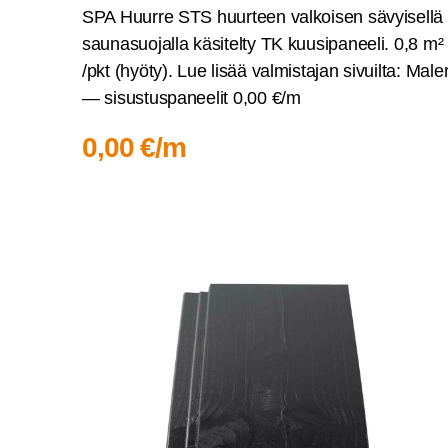
SPA Huur­re STS huur­teen val­koi­sen sävyi­sel­lä
sau­na­suo­jal­la käsi­tel­ty TK kuusi­pa­nee­li. 0,8 m²
/pkt (hyö­ty). Lue lisää val­mis­ta­jan sivuil­ta: Male
— sisus­tus­pa­nee­lit 0,00 €/m
0,00 €/m