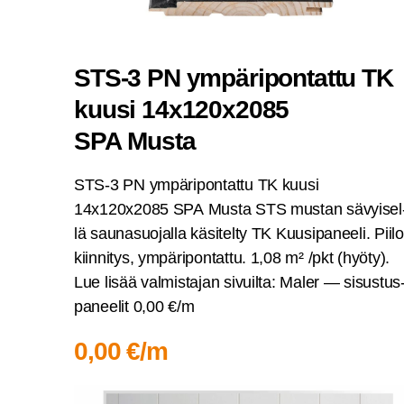
STS‑3 PN ympä­ri­pon­tat­tu TK
kuusi 14x120x2085
SPA Musta
STS‑3 PN ympä­ri­pon­tat­tu TK kuusi
14x120x2085 SPA Mus­ta STS mus­tan sävyi­sel
lä sau­na­suo­jal­la käsi­tel­ty TK Kuusi­pa­nee­li. Pii­lo
kiin­ni­tys, ympä­ri­pon­tat­tu. 1,08 m² /pkt (hyö­ty).
Lue lisää val­mis­ta­jan sivuil­ta: Maler — sisus­tus
pa­nee­lit 0,00 €/m
0,00 €/m