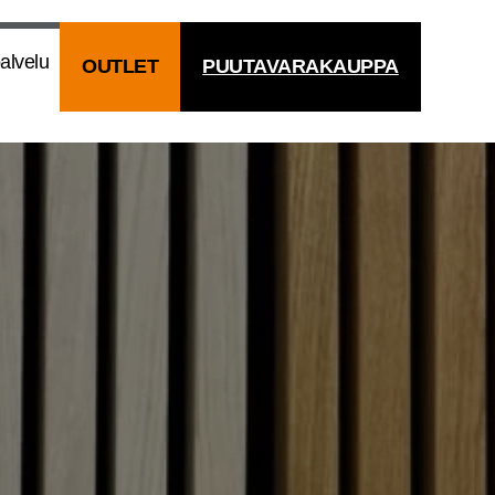
al­ve­lu
OUT­LET
PUU­TA­VA­RA­KAUP­PA