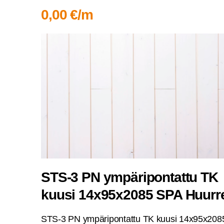
0,00 €/m
STS‑3 PN ympä­ri­pon­tat­tu TK
kuusi 14x95x2085 SPA Huurr
STS‑3 PN ympä­ri­pon­tat­tu TK kuusi 14x95x208