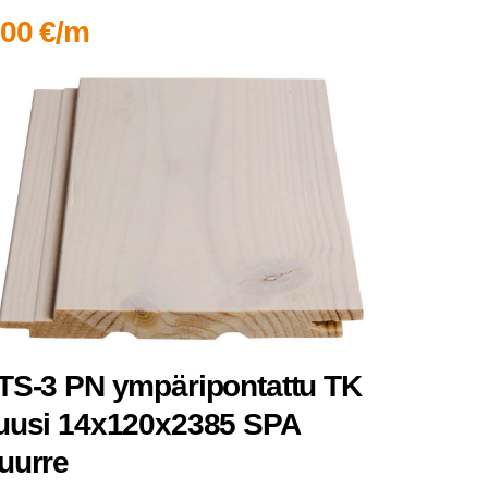
,00 €/m
TS‑3 PN ympä­ri­pon­tat­tu TK
uusi 14x120x2385 SPA
uurre