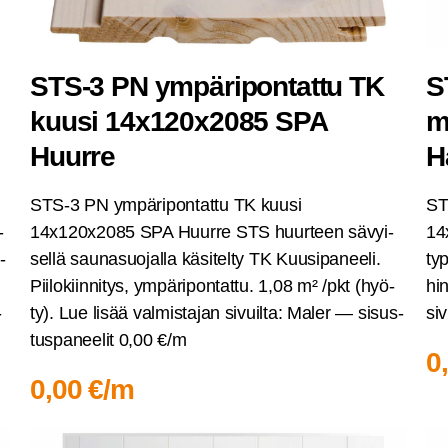
STS‑3 PN ympä­ri­pon­tat­tu TK
S
kuusi 14x120x2085 SPA
m
Huurre
H
STS‑3 PN ympä­ri­pon­tat­tu TK kuusi
STS
­
14x120x2085 SPA Huur­re STS huur­teen sävyi­
14
­
sel­lä sau­na­suo­jal­la käsi­tel­ty TK Kuusi­pa­nee­li.
ty­
Pii­lo­kiin­ni­tys, ympä­ri­pon­tat­tu. 1,08 m² /pkt (hyö­
hin
­
ty). Lue lisää val­mis­ta­jan sivuil­ta: Maler — sisus­
siv
tus­pa­nee­lit 0,00 €/m
0
0,00 €/m