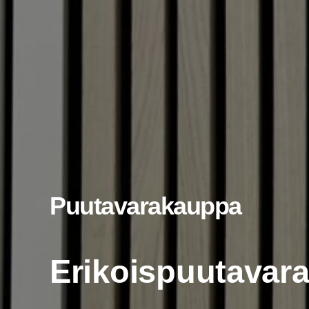
Puu­ta­va­ra­kaup­pa
Eri­kois­puu­ta­va­