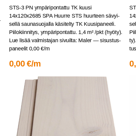
STS‑3 PN ympä­ri­pon­tat­tu TK kuusi
ST
14x120x2685 SPA Huur­re STS huur­teen sävyi­
14
r
sel­lä sau­na­suo­jal­la käsi­tel­ty TK Kuusi­pa­nee­li.
sel
Pii­lo­kiin­ni­tys, ympä­ri­pon­tat­tu. 1,4 m² /pkt (hyö­ty).
Pii
Lue lisää val­mis­ta­jan sivuil­ta: Maler — sisus­tus­
ty)
pa­nee­lit 0,00 €/m
tus
0,00 €/m
0