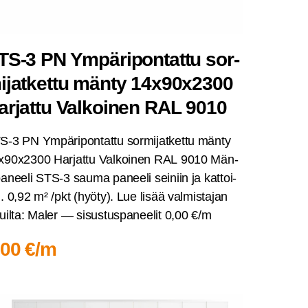
TS‑3 PN Ympä­ri­pon­tat­tu sor­
i­jat­ket­tu män­ty 14x90x2300
ar­jat­tu Val­koi­nen RAL 9010
‑3 PN Ympä­ri­pon­tat­tu sor­mi­jat­ket­tu män­ty
x90x2300 Har­jat­tu Val­koi­nen RAL 9010 Män­
pa­nee­li STS‑3 sau­ma panee­li sei­niin ja kat­toi­
. 0,92 m² /pkt (hyö­ty). Lue lisää val­mis­ta­jan
uil­ta: Maler — sisus­tus­pa­nee­lit 0,00 €/m
,00 €/m