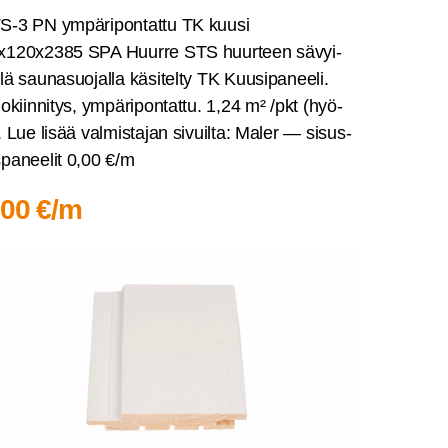
S‑3 PN ympä­ri­pon­tat­tu TK kuusi
x120x2385 SPA Huur­re STS huur­teen sävyi­
­lä sau­na­suo­jal­la käsi­tel­ty TK Kuusi­pa­nee­li.
­lo­kiin­ni­tys, ympä­ri­pon­tat­tu. 1,24 m² /pkt (hyö­
. Lue lisää val­mis­ta­jan sivuil­ta: Maler — sisus­
­pa­nee­lit 0,00 €/m
,00 €/m