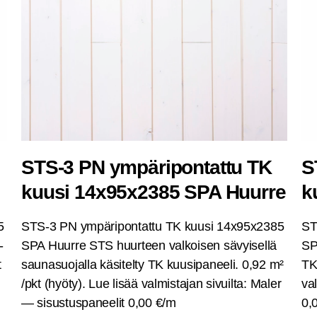
STS‑3 PN ympä­ri­pon­tat­tu TK
S
kuusi 14x95x2385 SPA Huurre
k
5
STS‑3 PN ympä­ri­pon­tat­tu TK kuusi 14x95x2385
ST
­
SPA Huur­re STS huur­teen val­koi­sen sävyi­sel­lä
SPA
t
sau­na­suo­jal­la käsi­tel­ty TK kuusi­pa­nee­li. 0,92 m²
TK 
/pkt (hyö­ty). Lue lisää val­mis­ta­jan sivuil­ta: Maler
val
— sisus­tus­pa­nee­lit 0,00 €/m
0,