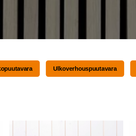
o­puu­ta­va­ra
Ulko­ver­hous­puu­ta­va­ra