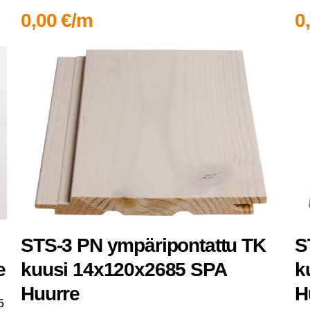
0,00 €/m
0
STS‑3 PN ympä­ri­pon­tat­tu TK
S
e
kuusi 14x120x2685 SPA
k
Huurre
H
5