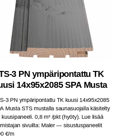
TS‑3 PN ympä­ri­pon­tat­tu TK
uusi 14x95x2085 SPA Musta
S‑3 PN ympä­ri­pon­tat­tu TK kuusi 14x95x2085
 Mus­ta STS mus­tal­la sau­na­suo­jal­la käsi­tel­ty
kuusi­pa­nee­li. 0,8 m² /pkt (hyö­ty). Lue lisää
­mis­ta­jan sivuil­ta: Maler — sisus­tus­pa­nee­lit
00 €/m