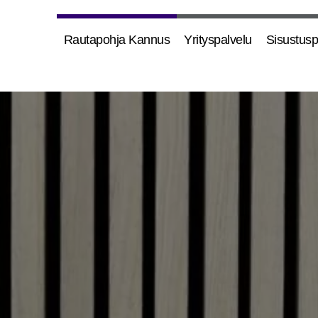
Rau­ta­poh­ja Kannus
Yri­tys­pal­ve­lu
Sisus­tus­p