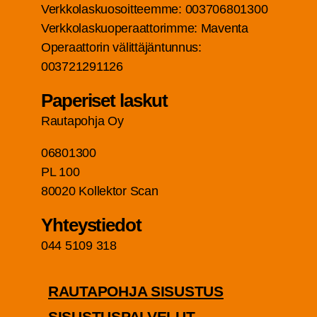
Verk­ko­las­kuo­soit­teem­me: 003706801300
Verk­ko­las­kuo­pe­raat­to­rim­me: Maven­ta
Ope­raat­to­rin välit­tä­jän­tun­nus:
003721291126
Pape­ri­set laskut
Rau­ta­poh­ja Oy
06801300
PL 100
80020 Kol­lek­tor Scan
Yhteys­tie­dot
044 5109 318
RAU­TA­POH­JA SISUSTUS
SISUS­TUS­PAL­VE­LUT