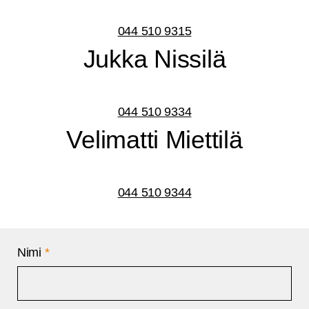
044 510 9315
Juk­ka Nissilä
044 510 9334
Veli­mat­ti Miettilä
044 510 9344
Nimi
*