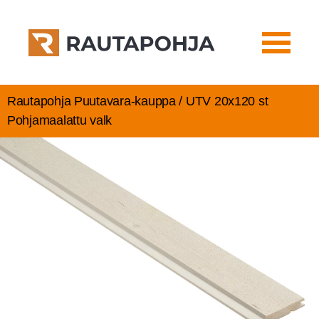
Rautapohja Puutavara-kauppa / UTV 20x120 st
Poh­ja­maa­lat­tu valk