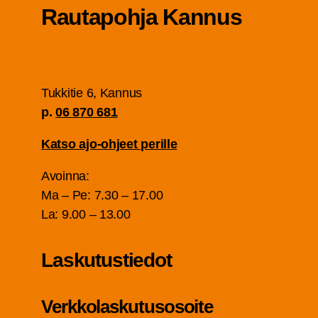
Rau­ta­poh­ja Kannus
Tuk­ki­tie 6, Kan­nus
p.
06 870 681
Kat­so ajo-ohjeet perille
Avoin­na:
Ma – Pe: 7.30 – 17.00
La: 9.00 – 13.00
Las­ku­tus­tie­dot
Verk­ko­las­ku­tuso­soi­te