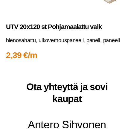
UTV 20x120 st Poh­ja­maa­lat­tu valk
hien­osa­hat­tu, ulko­ver­hous­pa­nee­li, pane­li, paneeli
2,39 €/m
Ota yhteyt­tä ja sovi
kaupat
Ante­ro Sihvonen