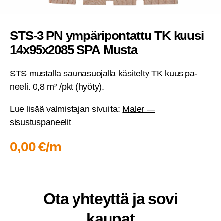
STS‑3 PN ympä­ri­pon­tat­tu TK kuusi
14x95x2085 SPA Musta
STS mus­tal­la sau­na­suo­jal­la käsi­tel­ty TK kuusi­pa­
nee­li. 0,8 m² /pkt (hyö­ty).
Lue lisää val­mis­ta­jan sivuil­ta:
Maler —
sisustuspaneelit
0,00 €/m
Ota yhteyt­tä ja sovi
kaupat