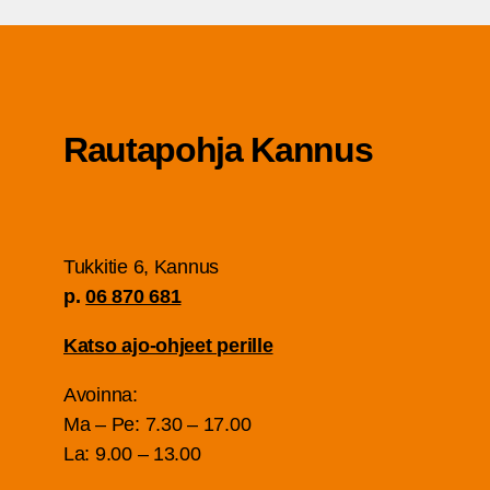
Rau­ta­poh­ja Kannus
Tuk­ki­tie 6, Kan­nus
p.
06 870 681
Kat­so ajo-ohjeet perille
Avoin­na:
Ma – Pe: 7.30 – 17.00
La: 9.00 – 13.00