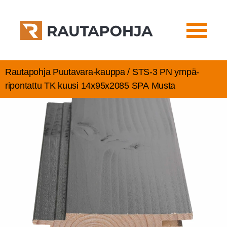
Rautapohja Puutavara-kauppa / STS‑3 PN ympä­
ri­pon­tat­tu TK kuusi 14x95x2085 SPA Musta