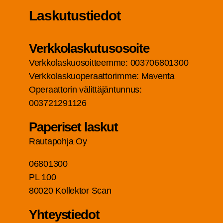
Las­ku­tus­tie­dot
Verk­ko­las­ku­tuso­soi­te
Verk­ko­las­kuo­soit­teem­me: 003706801300
Verk­ko­las­kuo­pe­raat­to­rim­me: Maven­ta
Ope­raat­to­rin välit­tä­jän­tun­nus:
003721291126
Pape­ri­set laskut
Rau­ta­poh­ja Oy
06801300
PL 100
80020 Kol­lek­tor Scan
Yhteys­tie­dot