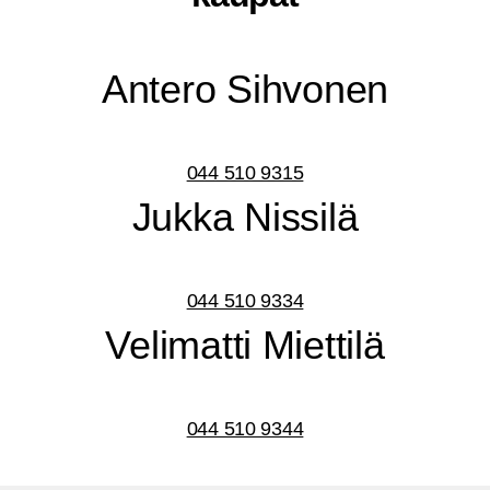
Ante­ro Sihvonen
044 510 9315
Juk­ka Nissilä
044 510 9334
Veli­mat­ti Miettilä
044 510 9344