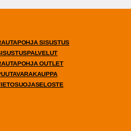
RAU­TA­POH­JA SISUSTUS
ISUS­TUS­PAL­VE­LUT
RAU­TA­POH­JA OUTLET
UU­TA­VA­RA­KAUP­PA
IE­TO­SUO­JA­SE­LOS­TE