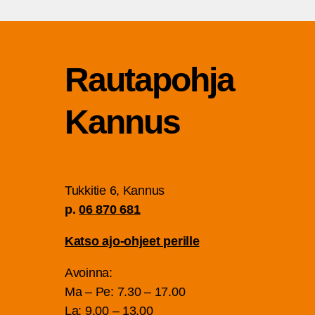
Rau­ta­poh­ja
Kannus
Tuk­ki­tie 6, Kan­nus
p.
06 870 681
Kat­so ajo-ohjeet perille
Avoin­na:
Ma – Pe: 7.30 – 17.00
La: 9.00 – 13.00