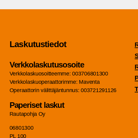
Las­ku­tus­tie­dot
S
Verk­ko­las­ku­tuso­soi­te
Verk­ko­las­kuo­soit­teem­me: 003706801300
P
Verk­ko­las­kuo­pe­raat­to­rim­me: Maven­ta
T
Ope­raat­to­rin välit­tä­jän­tun­nus: 003721291126
Pape­ri­set laskut
Rau­ta­poh­ja Oy
06801300
PL 100