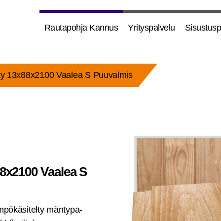
Rau­ta­poh­ja Kannus
Yri­tys­pal­ve­lu
Sisus­tus­p
y 13x88x2100 Vaa­lea S Puuvalmis
8x2100 Vaa­lea S
äm­pö­kä­si­tel­ty män­ty­pa­