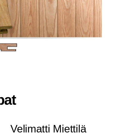
pat
Veli­mat­ti Miettilä