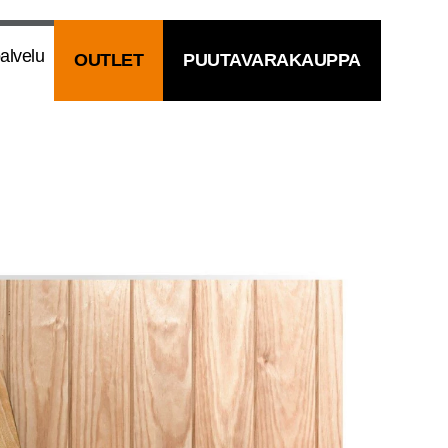
al­ve­lu
OUT­LET
PUU­TA­VA­RA­KAUP­PA