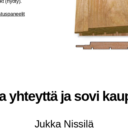
kt (hyö­ty).
tuspaneelit
a yhteyt­tä ja sovi kau
Juk­ka Nissilä