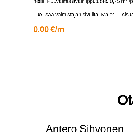
nee­li. Puu­val­mis avain­lip­pu­tuo­te. 0,75 m² /p
Lue lisää val­mis­ta­jan sivuil­ta:
Maler — sisus
0,00 €/m
Ot
Ante­ro Sihvonen