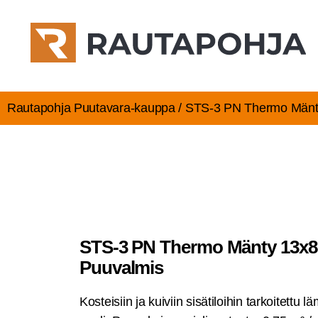
Rautapohja Puutavara-kauppa / STS‑3 PN Ther­mo Män­t
STS‑3 PN Ther­mo Män­ty 13x8
Puuvalmis
Kos­tei­siin ja kui­viin sisä­ti­loi­hin tar­koi­tet­tu l