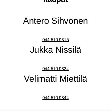
Ante­ro Sihvonen
044 510 9315
Juk­ka Nissilä
044 510 9334
Veli­mat­ti Miettilä
044 510 9344