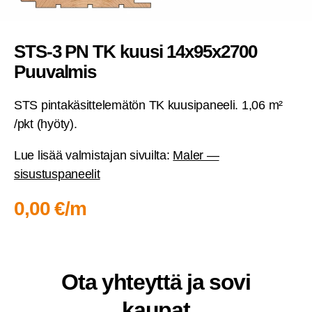
STS‑3 PN TK kuusi 14x95x2700
Puuvalmis
STS pin­ta­kä­sit­te­le­mä­tön TK kuusi­pa­nee­li. 1,06 m²
/pkt (hyö­ty).
Lue lisää val­mis­ta­jan sivuil­ta:
Maler —
sisustuspaneelit
0,00 €/m
Ota yhteyt­tä ja sovi
kaupat