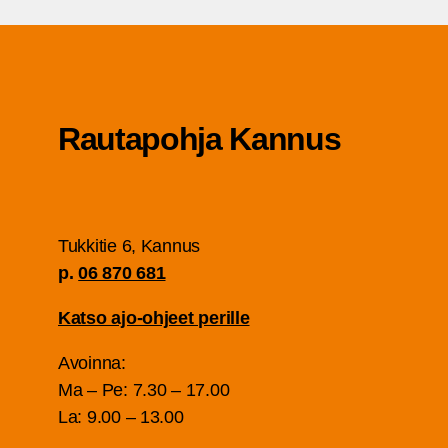
Rau­ta­poh­ja Kannus
Tuk­ki­tie 6, Kan­nus
p.
06 870 681
Kat­so ajo-ohjeet perille
Avoin­na:
Ma – Pe: 7.30 – 17.00
La: 9.00 – 13.00