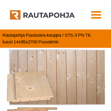
Rautapohja Puutavara-kauppa / STS‑3 PN TK
kuusi 14x95x2700 Puuvalmis