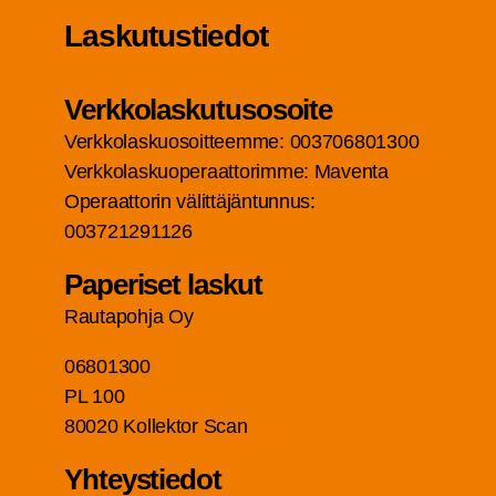
Las­ku­tus­tie­dot
Verk­ko­las­ku­tuso­soi­te
Verk­ko­las­kuo­soit­teem­me: 003706801300
Verk­ko­las­kuo­pe­raat­to­rim­me: Maven­ta
Ope­raat­to­rin välit­tä­jän­tun­nus:
003721291126
Pape­ri­set laskut
Rau­ta­poh­ja Oy
06801300
PL 100
80020 Kol­lek­tor Scan
Yhteys­tie­dot