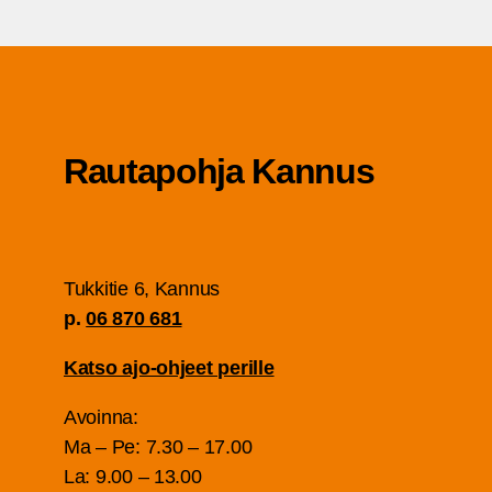
Rau­ta­poh­ja Kannus
Tuk­ki­tie 6, Kan­nus
p.
06 870 681
Kat­so ajo-ohjeet perille
Avoin­na:
Ma – Pe: 7.30 – 17.00
La: 9.00 – 13.00