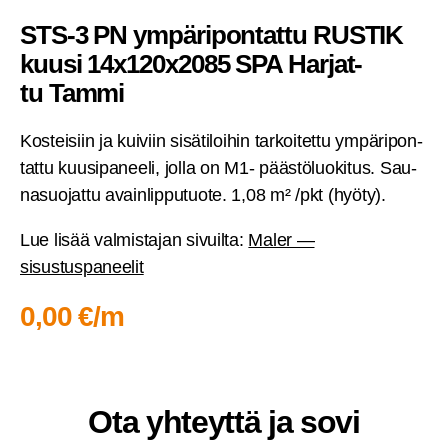
STS‑3 PN ympä­ri­pon­tat­tu RUS­TIK
kuusi 14x120x2085 SPA Har­jat­
tu Tammi
Kos­tei­siin ja kui­viin sisä­ti­loi­hin tar­koi­tet­tu ympä­ri­pon­
tat­tu kuusi­pa­nee­li, jol­la on M1- pääs­tö­luo­ki­tus. Sau­
na­suo­jat­tu avain­lip­pu­tuo­te. 1,08 m² /pkt (hyö­ty).
Lue lisää val­mis­ta­jan sivuil­ta:
Maler —
sisustuspaneelit
0,00 €/m
Ota yhteyt­tä ja sovi