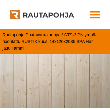
Rautapohja Puutavara-kauppa / STS‑3 PN ympä­
ri­pon­tat­tu RUS­TIK kuusi 14x120x2085 SPA Har­
jat­tu Tammi