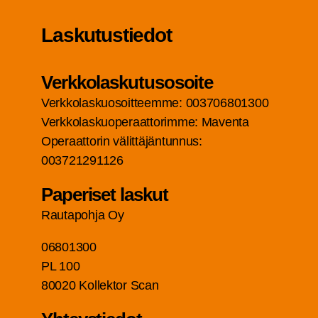
Las­ku­tus­tie­dot
Verk­ko­las­ku­tuso­soi­te
Verk­ko­las­kuo­soit­teem­me: 003706801300
Verk­ko­las­kuo­pe­raat­to­rim­me: Maven­ta
Ope­raat­to­rin välit­tä­jän­tun­nus:
003721291126
Pape­ri­set laskut
Rau­ta­poh­ja Oy
06801300
PL 100
80020 Kol­lek­tor Scan