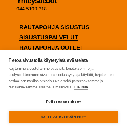
Yhteys­tie­dot
044 5109 318
RAU­TA­POH­JA SISUSTUS
SISUS­TUS­PAL­VE­LUT
RAU­TA­POH­JA OUTLET
PUU­TA­VA­RA­KAUP­PA
Tietoa sivustolla käytetyistä evästeistä
TIE­TO­SUO­JA­SE­LOS­TE
Käytämme sivustollamme evästeitä kerätäksemme ja
analysoidaksemme sivuston suorituskykyä ja käyttöä, tarjotaksemme
sosiaalisen median ominaisuuksia sekä parantaaksemme ja
räätälöidäksemme sisältöä ja mainoksia.
Lue lisää
© Rau­ta­poh­ja Oy (2022)
Evästeasetukset
SALLI KAIKKI EVÄSTEET