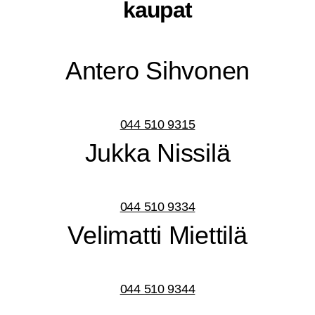
kaupat
Ante­ro Sihvonen
044 510 9315
Juk­ka Nissilä
044 510 9334
Veli­mat­ti Miettilä
044 510 9344