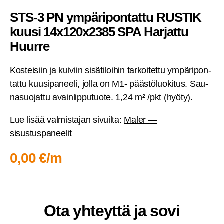
STS‑3 PN ympä­ri­pon­tat­tu RUS­TIK
kuusi 14x120x2385 SPA Har­jat­tu
Huurre
Kos­tei­siin ja kui­viin sisä­ti­loi­hin tar­koi­tet­tu ympä­ri­pon­
tat­tu kuusi­pa­nee­li, jol­la on M1- pääs­tö­luo­ki­tus. Sau­
na­suo­jat­tu avain­lip­pu­tuo­te. 1,24 m² /pkt (hyö­ty).
Lue lisää val­mis­ta­jan sivuil­ta:
Maler —
sisustuspaneelit
0,00 €/m
Ota yhteyt­tä ja sovi