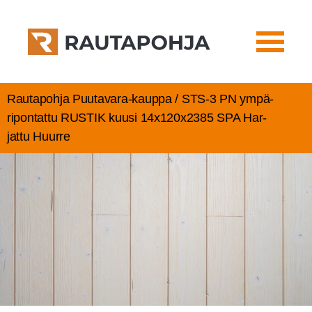
Rautapohja Puutavara-kauppa / STS‑3 PN ympä­
ri­pon­tat­tu RUS­TIK kuusi 14x120x2385 SPA Har­
jat­tu Huurre