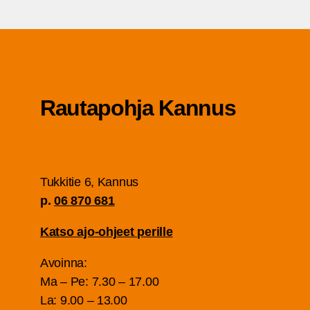
Rau­ta­poh­ja Kannus
Tuk­ki­tie 6, Kan­nus
p.
06 870 681
Kat­so ajo-ohjeet perille
Avoin­na:
Ma – Pe: 7.30 – 17.00
La: 9.00 – 13.00