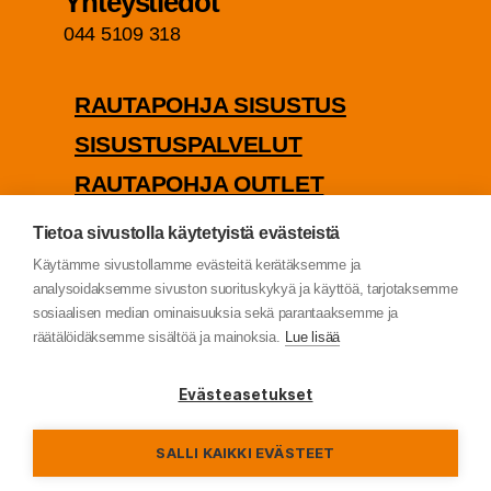
Yhteys­tie­dot
044 5109 318
RAU­TA­POH­JA SISUSTUS
SISUS­TUS­PAL­VE­LUT
RAU­TA­POH­JA OUTLET
PUU­TA­VA­RA­KAUP­PA
Tietoa sivustolla käytetyistä evästeistä
TIE­TO­SUO­JA­SE­LOS­TE
Käytämme sivustollamme evästeitä kerätäksemme ja
analysoidaksemme sivuston suorituskykyä ja käyttöä, tarjotaksemme
sosiaalisen median ominaisuuksia sekä parantaaksemme ja
räätälöidäksemme sisältöä ja mainoksia.
Lue lisää
© Rau­ta­poh­ja Oy (2022)
Evästeasetukset
SALLI KAIKKI EVÄSTEET