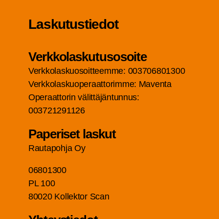
Las­ku­tus­tie­dot
Verk­ko­las­ku­tuso­soi­te
Verk­ko­las­kuo­soit­teem­me: 003706801300
Verk­ko­las­kuo­pe­raat­to­rim­me: Maven­ta
Ope­raat­to­rin välit­tä­jän­tun­nus:
003721291126
Pape­ri­set laskut
Rau­ta­poh­ja Oy
06801300
PL 100
80020 Kol­lek­tor Scan