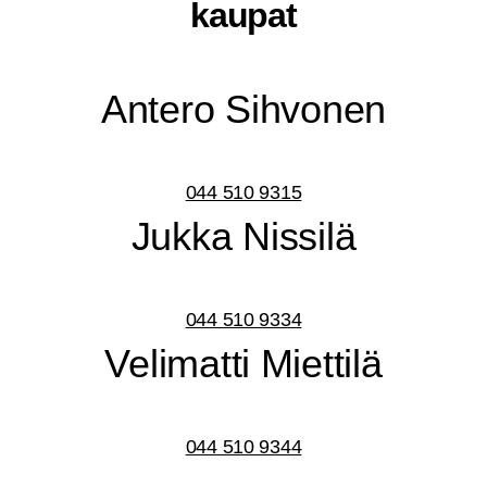
kaupat
Ante­ro Sihvonen
044 510 9315
Juk­ka Nissilä
044 510 9334
Veli­mat­ti Miettilä
044 510 9344