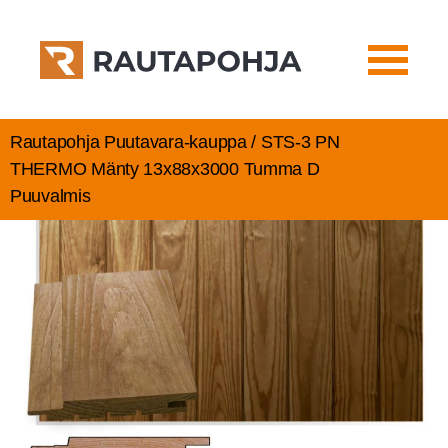
Rautapohja Puutavara-kauppa / STS‑3 PN
THER­MO Män­ty 13x88x3000 Tum­ma D
Puuvalmis