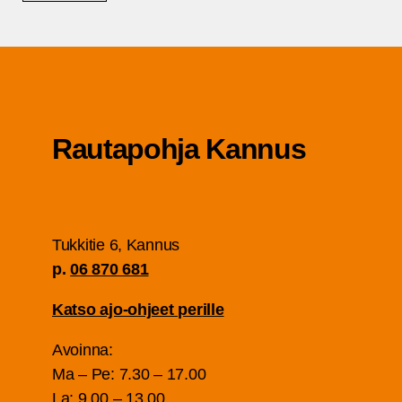
Rau­ta­poh­ja Kannus
Tuk­ki­tie 6, Kan­nus
p.
06 870 681
Kat­so ajo-ohjeet perille
Avoin­na:
Ma – Pe: 7.30 – 17.00
La: 9.00 – 13.00