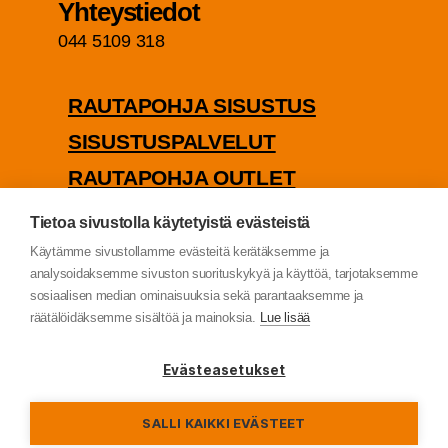
Yhteys­tie­dot
044 5109 318
RAU­TA­POH­JA SISUSTUS
SISUS­TUS­PAL­VE­LUT
RAU­TA­POH­JA OUTLET
PUU­TA­VA­RA­KAUP­PA
Tietoa sivustolla käytetyistä evästeistä
TIE­TO­SUO­JA­SE­LOS­TE
Käytämme sivustollamme evästeitä kerätäksemme ja
analysoidaksemme sivuston suorituskykyä ja käyttöä, tarjotaksemme
sosiaalisen median ominaisuuksia sekä parantaaksemme ja
räätälöidäksemme sisältöä ja mainoksia.
Lue lisää
© Rau­ta­poh­ja Oy (2022)
Evästeasetukset
SALLI KAIKKI EVÄSTEET