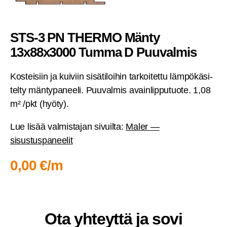
STS‑3 PN THER­MO Män­ty
13x88x3000 Tum­ma D Puuvalmis
Kos­tei­siin ja kui­viin sisä­ti­loi­hin tar­koi­tet­tu läm­pö­kä­si­
tel­ty män­ty­pa­nee­li. Puu­val­mis avain­lip­pu­tuo­te. 1,08
m² /pkt (hyö­ty).
Lue lisää val­mis­ta­jan sivuil­ta:
Maler —
sisustuspaneelit
0,00 €/m
Ota yhteyt­tä ja sovi