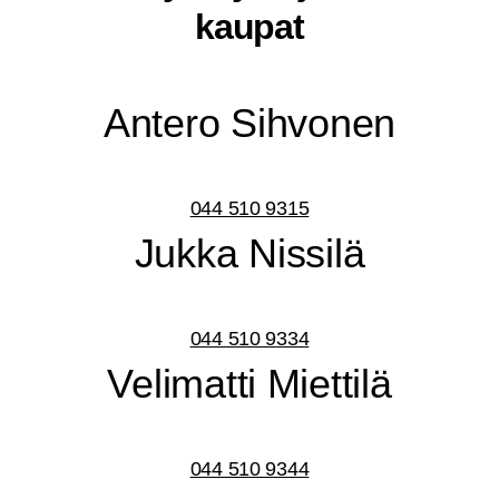
kaupat
Ante­ro Sihvonen
044 510 9315
Juk­ka Nissilä
044 510 9334
Veli­mat­ti Miettilä
044 510 9344