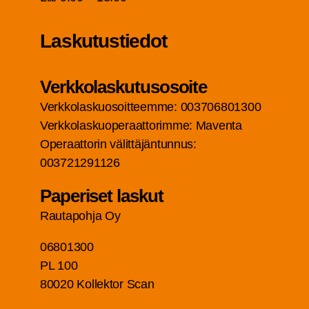
Las­ku­tus­tie­dot
Verk­ko­las­ku­tuso­soi­te
Verk­ko­las­kuo­soit­teem­me: 003706801300
Verk­ko­las­kuo­pe­raat­to­rim­me: Maven­ta
Ope­raat­to­rin välit­tä­jän­tun­nus:
003721291126
Pape­ri­set laskut
Rau­ta­poh­ja Oy
06801300
PL 100
80020 Kol­lek­tor Scan