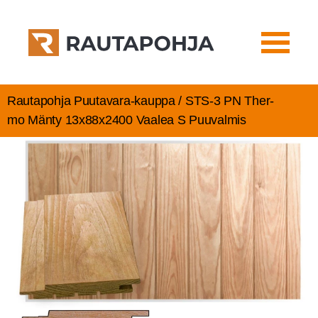
Rautapohja Puutavara-kauppa / STS‑3 PN Ther­
mo Män­ty 13x88x2400 Vaa­lea S Puuvalmis