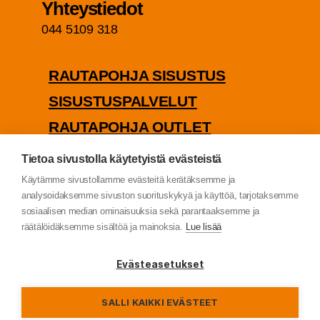
Yhteys­tie­dot
044 5109 318
RAU­TA­POH­JA SISUSTUS
SISUS­TUS­PAL­VE­LUT
RAU­TA­POH­JA OUTLET
PUU­TA­VA­RA­KAUP­PA
Tietoa sivustolla käytetyistä evästeistä
TIE­TO­SUO­JA­SE­LOS­TE
Käytämme sivustollamme evästeitä kerätäksemme ja
analysoidaksemme sivuston suorituskykyä ja käyttöä, tarjotaksemme
sosiaalisen median ominaisuuksia sekä parantaaksemme ja
räätälöidäksemme sisältöä ja mainoksia.
Lue lisää
© Rau­ta­poh­ja Oy (2022)
Evästeasetukset
SALLI KAIKKI EVÄSTEET