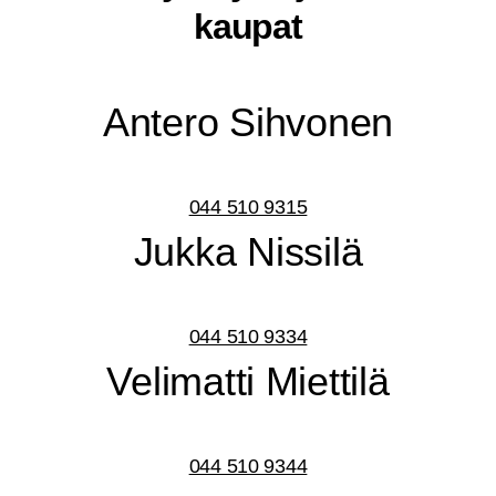
kaupat
Ante­ro Sihvonen
044 510 9315
Juk­ka Nissilä
044 510 9334
Veli­mat­ti Miettilä
044 510 9344