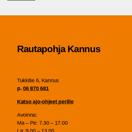
Rau­ta­poh­ja Kannus
Tuk­ki­tie 6, Kan­nus
p.
06 870 681
Kat­so ajo-ohjeet perille
Avoin­na:
Ma – Pe: 7.30 – 17.00
La: 9.00 – 13.00