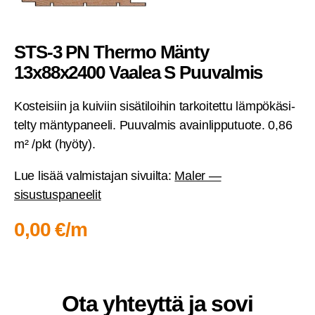
STS‑3 PN Ther­mo Män­ty
13x88x2400 Vaa­lea S Puuvalmis
Kos­tei­siin ja kui­viin sisä­ti­loi­hin tar­koi­tet­tu läm­pö­kä­si­
tel­ty män­ty­pa­nee­li. Puu­val­mis avain­lip­pu­tuo­te. 0,86
m² /pkt (hyö­ty).
Lue lisää val­mis­ta­jan sivuil­ta:
Maler —
sisustuspaneelit
0,00 €/m
Ota yhteyt­tä ja sovi