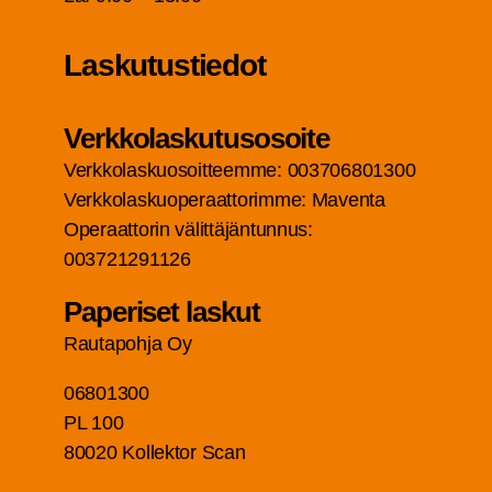
Las­ku­tus­tie­dot
Verk­ko­las­ku­tuso­soi­te
Verk­ko­las­kuo­soit­teem­me: 003706801300
Verk­ko­las­kuo­pe­raat­to­rim­me: Maven­ta
Ope­raat­to­rin välit­tä­jän­tun­nus:
003721291126
Pape­ri­set laskut
Rau­ta­poh­ja Oy
06801300
PL 100
80020 Kol­lek­tor Scan