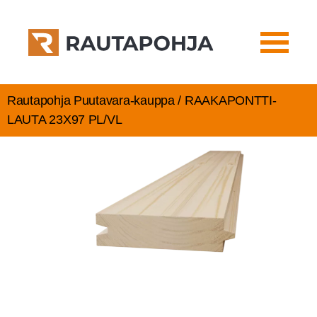
Rautapohja Puutavara-kauppa / RAA­KA­PONT­TI­
LAU­TA 23X97 PL/VL