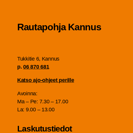
Rau­ta­poh­ja Kannus
Tuk­ki­tie 6, Kan­nus
p.
06 870 681
Kat­so ajo-ohjeet perille
Avoin­na:
Ma – Pe: 7.30 – 17.00
La: 9.00 – 13.00
Las­ku­tus­tie­dot