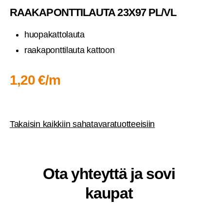
RAA­KA­PONT­TI­LAU­TA 23X97 PL/VL
huo­pa­kat­to­lau­ta
raa­ka­pont­ti­lau­ta kattoon
1,20 €/m
Takai­sin kaik­kiin saha­ta­va­ra­tuot­tee­isiin
Ota yhteyt­tä ja sovi
kaupat