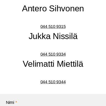
Ante­ro Sihvonen
044 510 9315
Juk­ka Nissilä
044 510 9334
Veli­mat­ti Miettilä
044 510 9344
Nimi
*