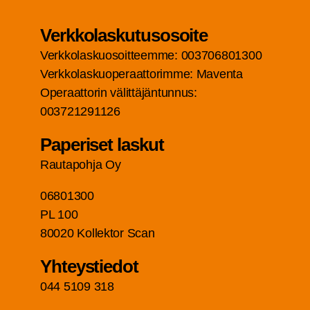
Verk­ko­las­ku­tuso­soi­te
Verk­ko­las­kuo­soit­teem­me: 003706801300
Verk­ko­las­kuo­pe­raat­to­rim­me: Maven­ta
Ope­raat­to­rin välit­tä­jän­tun­nus:
003721291126
Pape­ri­set laskut
Rau­ta­poh­ja Oy
06801300
PL 100
80020 Kol­lek­tor Scan
Yhteys­tie­dot
044 5109 318