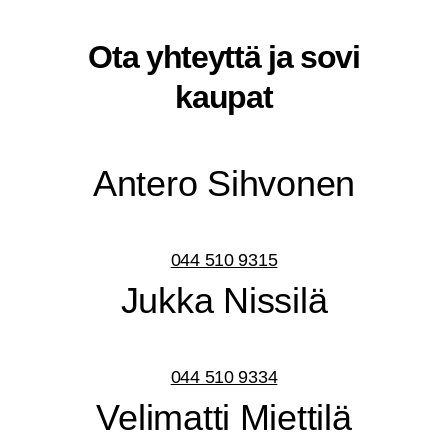
Ota yhteyt­tä ja sovi
kaupat
Ante­ro Sihvonen
044 510 9315
Juk­ka Nissilä
044 510 9334
Veli­mat­ti Miettilä