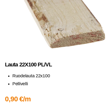
Lau­ta 22X100 PL/VL
Ruo­de­lau­ta 22x100
Pel­li­vel­li
0,90 €/m