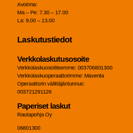
Avoin­na:
Ma – Pe: 7.30 – 17.00
La: 9.00 – 13.00
Las­ku­tus­tie­dot
Verk­ko­las­ku­tuso­soi­te
Verk­ko­las­kuo­soit­teem­me: 003706801300
Verk­ko­las­kuo­pe­raat­to­rim­me: Maven­ta
Ope­raat­to­rin välit­tä­jän­tun­nus:
003721291126
Pape­ri­set laskut
Rau­ta­poh­ja Oy
06801300