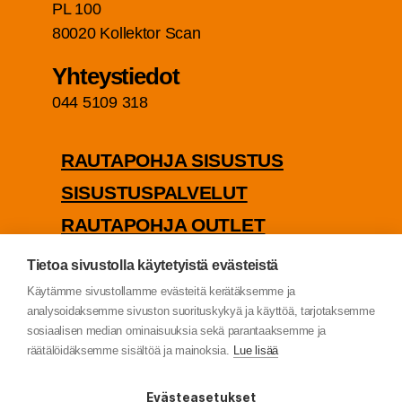
PL 100
80020 Kol­lek­tor Scan
Yhteys­tie­dot
044 5109 318
RAU­TA­POH­JA SISUSTUS
SISUS­TUS­PAL­VE­LUT
RAU­TA­POH­JA OUTLET
PUU­TA­VA­RA­KAUP­PA
Tietoa sivustolla käytetyistä evästeistä
TIE­TO­SUO­JA­SE­LOS­TE
Käytämme sivustollamme evästeitä kerätäksemme ja
analysoidaksemme sivuston suorituskykyä ja käyttöä, tarjotaksemme
sosiaalisen median ominaisuuksia sekä parantaaksemme ja
räätälöidäksemme sisältöä ja mainoksia.
Lue lisää
© Rau­ta­poh­ja Oy (2022)
Evästeasetukset