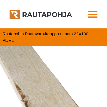
Rautapohja Puutavara-kauppa / Lau­ta 22X100
PL/VL