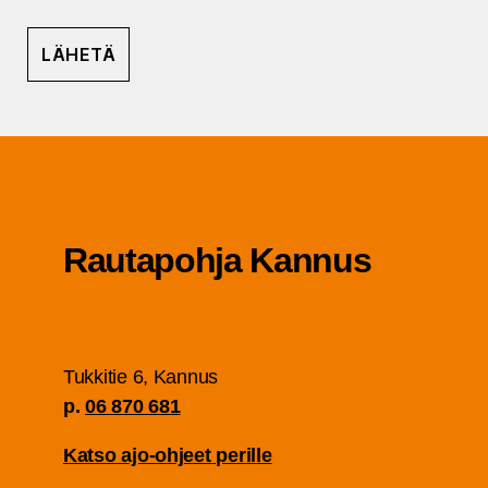
Rau­ta­poh­ja Kannus
Tuk­ki­tie 6, Kan­nus
p.
06 870 681
Kat­so ajo-ohjeet perille